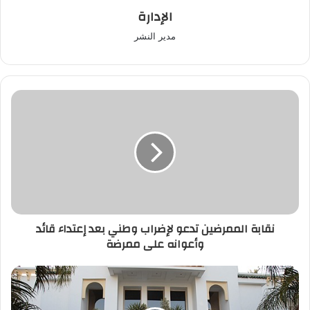
الإدارة
مدير النشر
نقابة
الممرضين
تدعو
لإضراب
وطني
بعد
إعتداء
قائد
وأعوانه
نقابة الممرضين تدعو لإضراب وطني بعد إعتداء قائد
على
وأعوانه على ممرضة
ممرضة
الداخلية
تعلن
عن