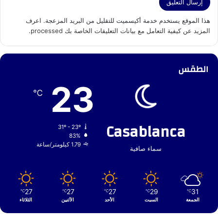
هذا الموقع يستخدم خدمة أكيسميت للتقليل من البريد المزعجة.
اعرف
المزيد عن كيفية التعامل مع بيانات التعليقات الخاصة بك processed
.
الطقس
23
℃
Casablanca
31º - 23º
83%
1.79 كيلومتر/ساعة
سماء صافية
27
27
27
29
31
℃
℃
℃
℃
℃
الجمعة
السبت
الأحد
الأثنين
الثلاثاء