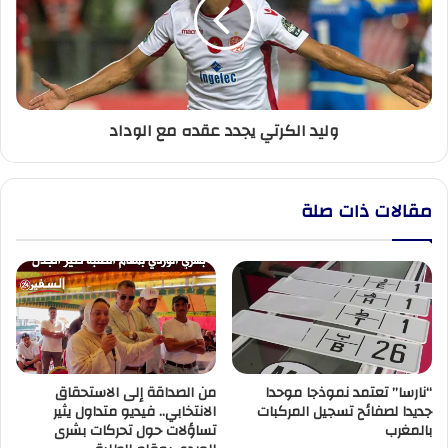
عقده
مع
الوداد
وليد الكرتي يجدد عقده مع الوداد
مقالات ذات صلة
“نارسا” تعتمد نموذجا موحدا
من الصداقة إلى الاستحقاق
جديدا لصفائح تسجيل المركبات
الانتخابي.. فيديو متداول يثير
بالمغرب
تساؤلات حول تحركات بشرى