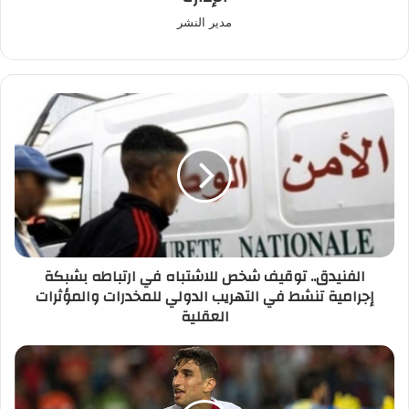
مدير النشر
الفنيدق..
توقيف
شخص
للاشتباه
في
ارتباطه
بشبكة
إجرامية
تنشط
الفنيدق.. توقيف شخص للاشتباه في ارتباطه بشبكة
في
إجرامية تنشط في التهريب الدولي للمخدرات والمؤثرات
التهريب
العقلية
الدولي
للمخدرات
والمؤثرات
وليد
العقلية
الكرتي
يجدد