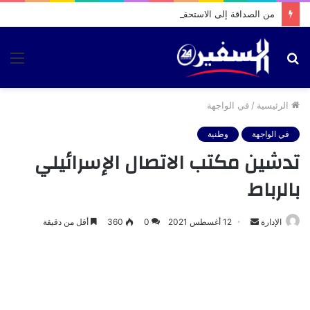
من الصداقة إلى الاستحقاق الانتخابي.. فيديو متداول يثير تساؤلات حول تحركات بشرى الوردي بمقام الطلبة
بحث
الق
عن
الرئيسية
/
في الواجهة
في الواجهة
وطنية
تدشين مكتب الاتصال الإسرائيلي
بالرباط
أرسل
الإدارة
12 أغسطس 2021
0
360
أقل من دقيقة
بريدا
إلكترونيا