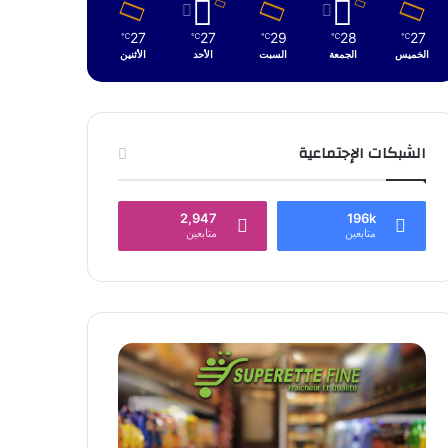
27
27
29
28
27
℃
℃
℃
℃
℃
الخميس
الجمعة
السبت
الأحد
الأثنين
الشبكات الإجتماعية
2,947
196k
متابعين
متابعين