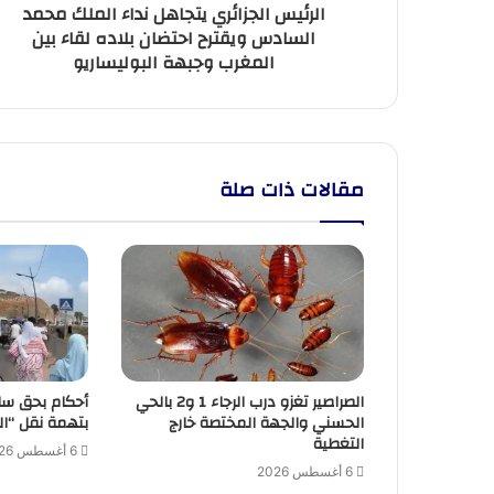
الرئيس الجزائري يتجاهل نداء الملك محمد
بلاده
السادس ويقترح احتضان بلاده لقاء بين
لقاء
المغرب وجبهة البوليساريو
بين
المغرب
وجبهة
البوليساريو
مقالات ذات صلة
الصراصير تغزو درب الرجاء 1 و2 بالحي
أحكام بحق سا
الحسني والجهة المختصة خارج
بتهمة نقل “ال
التغطية
6 أغسطس 2026
6 أغسطس 2026