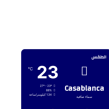
الطقس
23
℃
Casablanca
27º - 23º
88%
1.34 كيلومتر/ساعة
سماء صافية