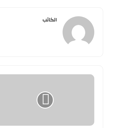
الكاتب
الرئيس
الجزائري
يتجاهل
نداء
الملك
محمد
السادس
ويقترح
احتضان