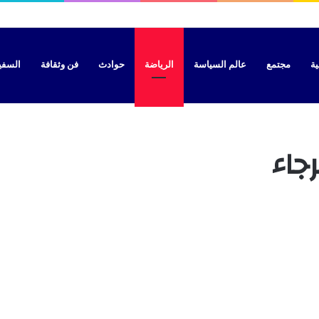
يات بتطوان بتهمة نقل “الحراسة” نحو سبتة
ية
مجتمع
عالم السياسة
الرياضة
حوادث
فن وثقافة
السفير 
جاء