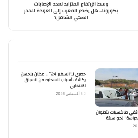
وسط الإرتفاع المتزايد لعدد الإصابات
إلى
بكورونا... هل يضطر المغرب إلى العودة للحجر
العودة
الصحي الشامل؟
للحجر
الصحي
الشامل؟
حصري لـ”السفير 24″ .. عدنان بلحسن
يكشف أسباب انسحابه من السباق
الانتخابي
5 أغسطس 2026
ئقي طاكسيات بتطوان
حراسة” نحو سبتة