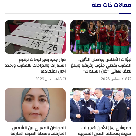
مقالات ذات صلة
لبؤات الأطلس يواصلن التألق..
قرار جديد يغير لوحات ترقيم
المغرب يقصي جنوب إفريقيا ويبلغ
السيارات والدراجات بالمغرب ويحدد
نصف نهائي “كان السيدات”
آجال اعتمادها
8 أغسطس 2026
8 أغسطس 2026
حموشي يعزز الأمن بتعيينات
المواطن المغربي بين الشمس
جديدة بمختلف المدن المغربية
الحارقة.. وعطلة الصيف المارقة