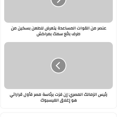
للطعن
بسكين
من
طرف
عنصر من القوات المساعدة يتعرض للطعن بسكين من
بائع
طرف بائع سمك بمراكش
سمك
بمراكش
رئيس
الزمالك
المصري:
إن
فزت
برئاسة
مصر
فأول
قراراتي
رئيس الزمالك المصري: إن فزت برئاسة مصر فأول قراراتي
هو
هو إغلاق الفيسبوك
إغلاق
الفيسبوك