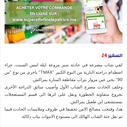
السفير
24
لقي شاب مصرعه في حادثة سير مروعة ليلة امس السبت، جراء
اصطدام دراجته النارية من النوع الكبير “TMAX” باخرى من نوع “س
90” بحي عين مزوار بتراب مقاطعة المنارة بمراكش.
وخلف الحادث مصرع الشاب الأول وأصيب سائق الدراجة الأخرى
بجروح متفاوتة الخطورة ونقل على اثرها الى قسم المستعجلات
بمستشفى ابن طفيل بمراكش.
هذا، وفتحت مصالج الامن تحقيقا في ظروف وملابسات الحادث فيما
تم نقل جثة الشاب الهالك الى مستودع الاموات بباب دكالة.