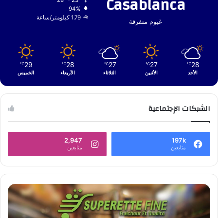
Casablanca
28º - 23º
94%
1.79 كيلومتر/ساعة
غيوم متفرقة
29
28
27
27
28
℃
℃
℃
℃
℃
الأحد
الأثنين
الثلاثاء
الأربعاء
الخميس
الشبكات الإجتماعية
2,947
197k
متابعين
متابعين