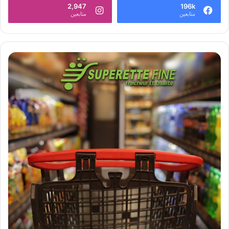
2,947
196k
متابعين
متابعين