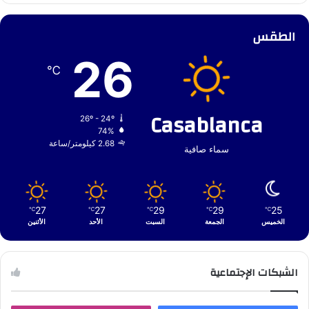
الطقس
26
℃
Casablanca
26º - 24º
74%
2.68 كيلومتر/ساعة
سماء صافية
27
27
29
29
25
℃
℃
℃
℃
℃
الخميس
الجمعة
السبت
الأحد
الأثنين
الشبكات الإجتماعية