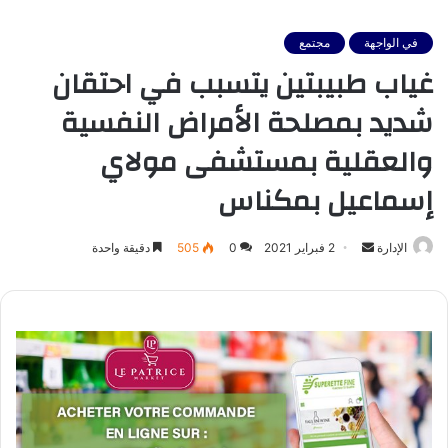
في الواجهة
مجتمع
غياب طبيبتين يتسبب في احتقان
شديد بمصلحة الأمراض النفسية
والعقلية بمستشفى مولاي
إسماعيل بمكناس
أرسل
الإدارة
2 فبراير 2021
0
505
دقيقة واحدة
بريدا
إلكترونيا