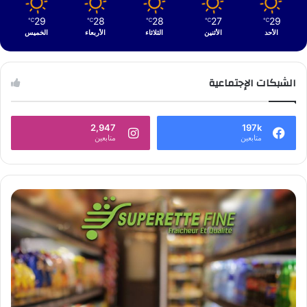
29
28
28
27
29
℃
℃
℃
℃
℃
الأحد
الأثنين
الثلاثاء
الأربعاء
الخميس
الشبكات الإجتماعية
2,947
197k
متابعين
متابعين