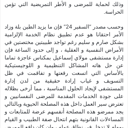
وذلك لحماية للمرضى و الأطر التمريضية التي تؤمن
الحراسة.
وحسب مصدر “السفير 24” فإن ما يزيد الطين بلة وزاد
الأمر احتقانا هو عدم تطبيق نظام الخدمة الإلزامية
بشكل صارم و سليم رغم تواجد طبيبتين مختصتين في
الأمراض النفسية و العقلية ، و إلى حدود الساعة فإن
إدارة مستشفى مولاي إسماعيل بمكناس عاجزة تماما
عن حل هاته المشاكل التنظيمية و اللوجيستيكية
بالأساس التي اتسعت رقعتها و تفاقمت في ظل
التسويف و غياب إرادة حقيقية من لدن إدارة
المستشفى لإيجاد الحلول المناسبة ، مما أرخى بظلاله
على جودة الخدمات المقدمة للمرضى النفسانيين و
تعترض سير العمل داخل هذه المصلحة الحيوية وبالتالي
يجد ممرضو هذه المصلحة أنفسهم عرضة للمتابعات و
المساءلات القانونية بتهم انتحال صفة الطبيب و القيام
بمهام لا تدخل في نطاق عمله ، وإن كان دافع الممرض