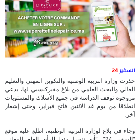
السفير
24
حذرت وزارة التربية الوطنية والتكوين المهني والتعليم
العالي والبحث العلمي من بلاغ مفبركنسبي لها، يدعي
مروجوه توقف الدراسة في جميع الأسلاك والمستويات
انطلاقا من يوم غد الاثنين فاتح فبراير، وحتى إشعار
آخر.
وجاء في بلاغ لوزارة التربية الوطنية، اطلع عليه موقع
“السفير 24”، “أنه تنويرا منها للرأي العام الوطني