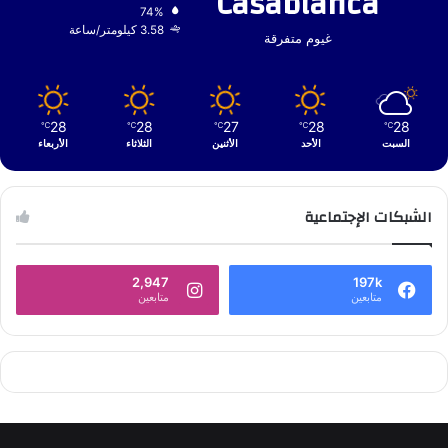
Casablanca
74%
3.58 كيلومتر/ساعة
غيوم متفرقة
28
28
27
28
28
℃
℃
℃
℃
℃
السبت
الأحد
الأثنين
الثلاثاء
الأربعاء
الشبكات الإجتماعية
2,947
197k
متابعين
متابعين