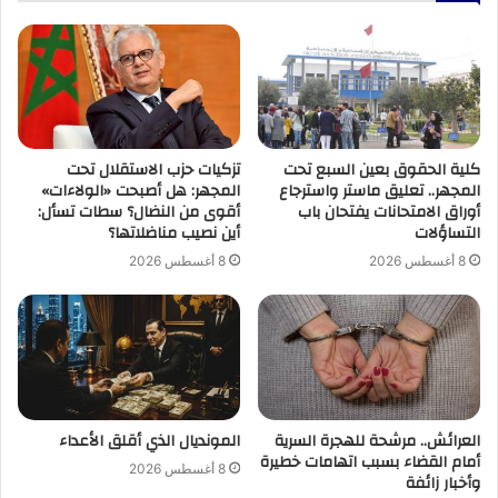
كلية الحقوق بعين السبع تحت
تزكيات حزب الاستقلال تحت
المجهر.. تعليق ماستر واسترجاع
المجهر: هل أصبحت «الولاءات»
أوراق الامتحانات يفتحان باب
أقوى من النضال؟ سطات تسأل:
التساؤلات
أين نصيب مناضلاتها؟
8 أغسطس 2026
8 أغسطس 2026
العرائش.. مرشحة للهجرة السرية
المونديال الذي أقلق الأعداء
أمام القضاء بسبب اتهامات خطيرة
8 أغسطس 2026
وأخبار زائفة