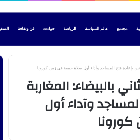
ية
مجتمع
عالم السياسة
الرياضة
حوادث
فن وثقافة
السفير 
نين بإعادة فتح المساجد وآداء أول صلاة جمعة في زمن كورونا
ي بالبيضاء: المغاربة
المساجد وآداء أول
كورونا