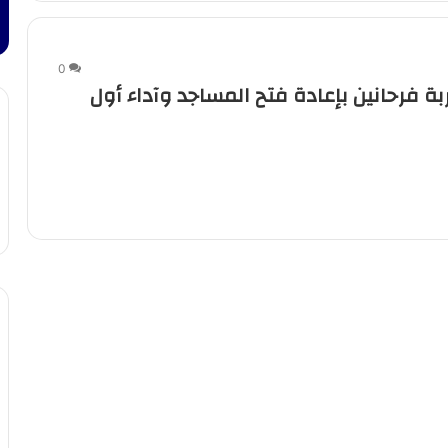
0
بة فرحانين بإعادة فتح المساجد وآداء أول