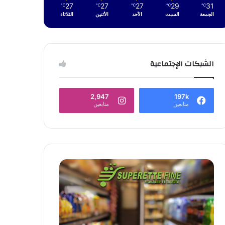
27
27
27
29
31
℃
℃
℃
℃
℃
الجمعة
السبت
الأحد
الأثنين
الثلاثاء
الشبكات الإجتماعية
2,947
197k
متابعين
متابعين