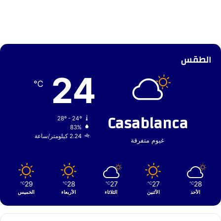
الطقس
24
℃
Casablanca
28º - 24º
83%
2.24 كيلومتر/ساعة
غيوم متفرقة
29
28
27
27
28
℃
℃
℃
℃
℃
الأحد
الأثنين
الثلاثاء
الأربعاء
الخميس