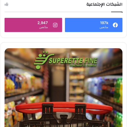
الشبكات الإجتماعية
2,947
197k
متابعين
متابعين