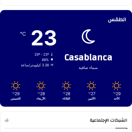
الطقس
23
℃
Casablanca
29º - 23º
88%
3.38 كيلومتر/ساعة
سماء صافية
29
28
28
27
29
℃
℃
℃
℃
℃
الأحد
الأثنين
الثلاثاء
الأربعاء
الخميس
الشبكات الإجتماعية