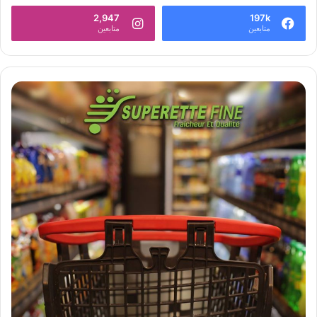
2,947
197k
متابعين
متابعين