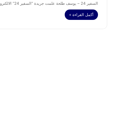
السفير 24 – يوسف طلحة علمت جريدة “السفير 24” الالكترونية، أن وكيل الملك لدى محكمة الابتدائية بطنجة، قد أمر صباح…
أكمل القراءة »