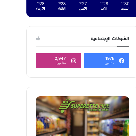
28
28
27
28
30
℃
℃
℃
℃
℃
السبت
الأحد
الأثنين
الثلاثاء
الأربعاء
الشبكات الإجتماعية
2,947
197k
متابعين
متابعين