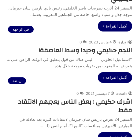
السفير 24 أثارت تصريحات ناصر الخليفي، رئيس نادي باريس سان جيرمان،
موجة جدل واستياء واسع، خاصة من الجماهير المغربية، بعدما…
أكمل القراءة »
في الواجهة
الإدارة
4 مارس 2023
0
النجم حكيمي وحيدا وسط العاصفة!
*اسماعيل الحلوتي ليس هناك من قول ينطبق في الوقت الراهن على ما
يتعرض له المغرب من ضربات موجعة خلال هذه…
أكمل القراءة »
رياضة
assafir
7 ديسمبر 2021
0
اشرف حكيمي : بعض الناس يعجبهم الانتقاد
فقط
السفير 24 تعرض باريس سان جيرمان لانتقادات كثيرة بعد تعادله في
المبارتين الأخيرتين بمنافسات “الليغ 1″، أمام لنس (1 –…