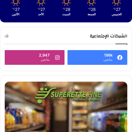
27
27
28
28
27
℃
℃
℃
℃
℃
الخميس
الجمعة
السبت
الأحد
الأثنين
الشبكات الإجتماعية
2,947
196k
متابعين
متابعين