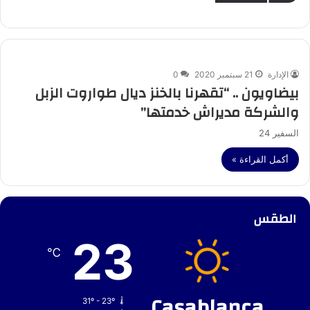
الإدارة
21 سبتمبر 2020
0
بيضاويون .. “تقهرنا بالخنز ديال طواروت الزبل
والشركة مديراش خدمتها”
السفير 24
أكمل القراءة »
الطقس
23
℃
Casablanca
31º - 23º