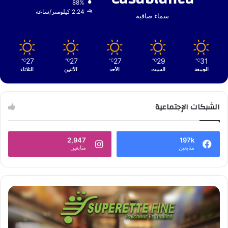
88%
2.24 كيلومتر/ساعة
سماء صافية
27
27
27
29
31
℃
℃
℃
℃
℃
الجمعة
السبت
الأحد
الأثنين
الثلاثاء
الشبكات الإجتماعية
2,947
197k
متابعين
متابعين