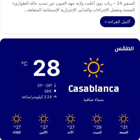
السفير 24 – رباب نوي أعلنت ولاية جهة العيون عن تمديد حالة الطواريء
الصحية وتفعيل الإجراءات والتدابير الإحترازية الإستثنائية المتعلقة…
أكمل القراءة »
الطقس
28
℃
Casablanca
31º - 26º
58%
2.24 كيلومتر/ساعة
سماء صافية
27
27
27
29
31
℃
℃
℃
℃
℃
الجمعة
السبت
الأحد
الأثنين
الثلاثاء