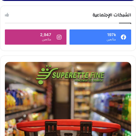
الشبكات الإجتماعية
2,947
197k
متابعين
متابعين