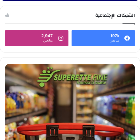
الشبكات الإجتماعية
2,947
197k
متابعين
متابعين