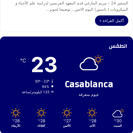
السفير 24 – مريم المازغي قدم المعهد الفرنسي لدراسة علم الأحياء و
الميكروبات ( باستور) اليوم الاثنين , توضيحا لتنوير…
أكمل القراءة »
الطقس
23
℃
Casablanca
30º - 23º
94%
1.33 كيلومتر/ساعة
غيوم متفرقة
28
28
27
28
30
℃
℃
℃
℃
℃
السبت
الأحد
الأثنين
الثلاثاء
الأربعاء