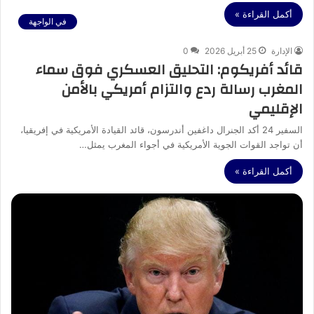
أكمل القراءة »
في الواجهة
الإدارة
25 أبريل 2026
0
قائد أفريكوم: التحليق العسكري فوق سماء
المغرب رسالة ردع والتزام أمريكي بالأمن
الإقليمي
السفير 24 أكد الجنرال داغفين أندرسون، قائد القيادة الأمريكية في إفريقيا،
أن تواجد القوات الجوية الأمريكية في أجواء المغرب يمثل…
أكمل القراءة »