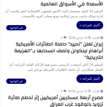
الأسمدة في الأسواق العالمية
السفير 24 كشف مستشار البيت الأبيض للشؤون الاقتصادية كيفن هاسيت أن
إدارة دونالد ترامب تدرس إمكانية تنويع مصادر التزود بالأسمدة،…
أكمل القراءة »
في الواجهة
الإدارة
14 مارس 2026
0
إيران تعلن “تحييد” حاملة الطائرات الأمريكية
أبراهام لينكولن وتصف انسحابها بـ“الهزيمة
التاريخية”
السفير 24 أعلن المتحدث الرسمي باسم هيئة الأركان العامة الإيرانية، أبو
الفضل شيكارجي، أن حاملة الطائرات الأمريكية يو إس إس…
أكمل القراءة »
في الواجهة
الإدارة
13 مارس 2026
0
مصرع أربعة عسكريين أمريكيين إثر تحطم طائرة
تزويد بالوقود غرب العراق