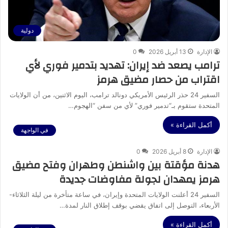
دولية
الإدارة
13 أبريل 2026
0
ترامب يصعد ضد إيران: تهديد بتدمير فوري لأي
اقتراب من حصار مضيق هرمز
السفير 24 حذر الرئيس الأمريكي دونالد ترامب، اليوم الاثنين، من أن الولايات
المتحدة ستقوم بـ“تدمير فوري” لأي من سفن “الهجوم…
أكمل القراءة »
في الواجهة
الإدارة
8 أبريل 2026
0
هدنة مؤقتة بين واشنطن وطهران وفتح مضيق
هرمز يمهدان لجولة مفاوضات جديدة
السفير 24 أعلنت الولايات المتحدة وإيران، في ساعة متأخرة من ليلة الثلاثاء-
الأربعاء، التوصل إلى اتفاق يقضي بوقف إطلاق النار لمدة…
أكمل القراءة »