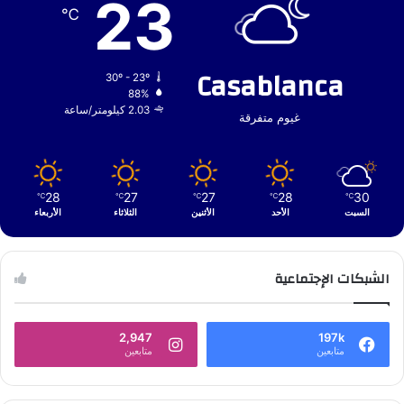
23
℃
Casablanca
30º - 23º
88%
2.03 كيلومتر/ساعة
غيوم متفرقة
28
27
27
28
30
℃
℃
℃
℃
℃
السبت
الأحد
الأثنين
الثلاثاء
الأربعاء
الشبكات الإجتماعية
2,947
197k
متابعين
متابعين