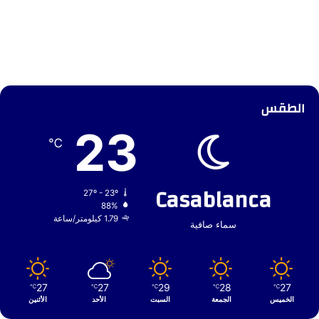
الطقس
23
℃
Casablanca
27º - 23º
88%
1.79 كيلومتر/ساعة
سماء صافية
27
27
29
28
27
℃
℃
℃
℃
℃
الخميس
الجمعة
السبت
الأحد
الأثنين