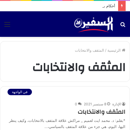
أحكام بحق سائقي طاكسيات بتطوان بتهمة نقل “الحراسة” نحو سبتة
بحث
الق
عن
الرئيسية
/
المثقف والانتخابات
المثقف والانتخابات
في الواجهة
الإدارة
8 سبتمبر 2021
0
المثقف والانتخابات
*بقلم: د. محمد ايت لعميم _ مراكش علاقة المثقف بالانتخابات، وكيف ينظر
اليها، اليوم، هي جزء من علاقة المثقف بالسياسي،…