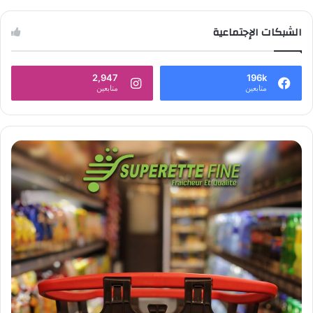
الشبكات الإجتماعية
2,947
196k
متابعين
متابعين