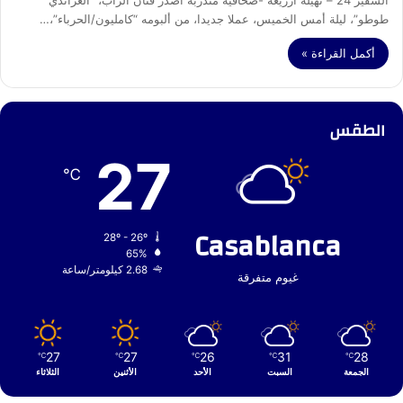
السفير 24 – نهيلة ازريعة -صحافية متدربة أصدر فنان الراب، “الغراندي
طوطو”، ليلة أمس الخميس، عملا جديدا، من ألبومه “كامليون/الحرباء”،…
أكمل القراءة »
الطقس
27
℃
Casablanca
28º - 26º
65%
2.68 كيلومتر/ساعة
غيوم متفرقة
27
27
26
31
28
℃
℃
℃
℃
℃
الجمعة
السبت
الأحد
الأثنين
الثلاثاء