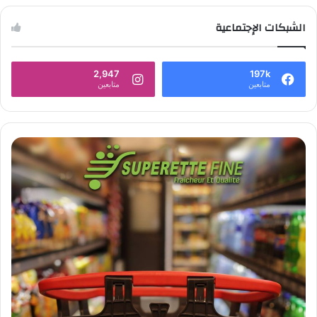
الشبكات الإجتماعية
2,947
197k
متابعين
متابعين