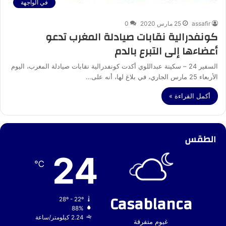
في الواجهة
assafir
25 مارس 2020
0
كونفدرالية نقابات صيادلة المغرب تدعو
أعضاءها إلى التبرع بالدم
السفير 24 – سكينة عبداللوي أكدت كونفدرالية نقابات صيادلة المغرب، اليوم
الأربعاء 25 مارس الجاري، في بلاغ لها، أنه على…
أكمل القراءة »
الطقس
24
℃
Casablanca
28º - 22º
88%
2.24 كيلومتر/ساعة
غيوم متفرقة