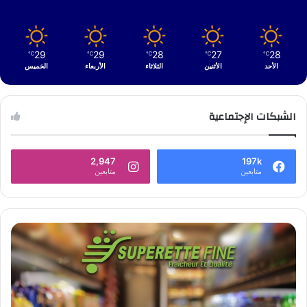
29
29
28
27
28
℃
℃
℃
℃
℃
الأحد
الأثنين
الثلاثاء
الأربعاء
الخميس
الشبكات الإجتماعية
2,947
197k
متابعين
متابعين