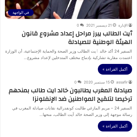
في الواجهة
الإدارة
21 ديسمبر 2021
0
ٱيت الطالب يبرز مراحل إعداد مشروع قانون
الهيئة الوطنية للصيادلة
السفير 24 أكد خالد ٱيت الطالب وزير الصحة والحماية الإجتماعية، أن الوزارة
اعتمدت مقاربة تشاركية بإدماج مختلف المتدخلين لإعداد مشروع…
أكمل القراءة »
assafir
15 سبتمبر 2020
0
صيادلة المغرب يطالبون خالد ايت طالب بمنحهم
ترخيصا لتلقيح المواطنين ضد الإنفلونزا‎‎
السفير 24 – مريم المازغي طالبت كونفدرالية نقابات صيادلة المغرب في
رسالة موجهة إلى وزير الصحة خالد آيت الطالب، منحها…
أكمل القراءة »