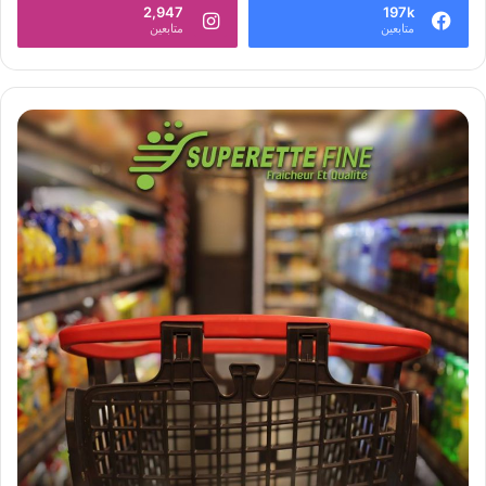
2,947
197k
متابعين
متابعين