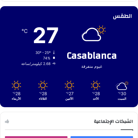
الطقس
27
℃
Casablanca
30º - 25º
74%
2.68 كيلومتر/ساعة
غيوم متفرقة
28
28
27
28
30
℃
℃
℃
℃
℃
السبت
الأحد
الأثنين
الثلاثاء
الأربعاء
الشبكات الإجتماعية