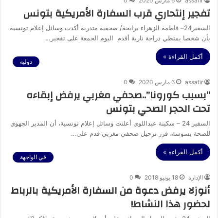
assafir
6 مارس 2020
0
تفجير إنتحاري قرب السفارة الأمريكية بتونس
السفير24– فاطمة الزهراء برابحة/ صحفية متدربة أكدت وسائل إعلام تونسية
بأن شخصا يمتطي دراجة نارية أقدم اليوم الجمعة على تفجير…
أكمل القراءة »
دولية
assafir
6 مارس 2020
0
“بسبب كورونا”..صحفي مغربي يرفض إبقاءه
تحت الحجر الصحي بتونس
السفير 24 – سكينة عبداللوي أعلنت وسائل إعلام تونسية، أن المدير الجهوي
للصحة بسوسة، قرر ترحيل صحفي مغربي قدم على…
أكمل القراءة »
في الواجهة
الإدارة
18 يونيو 2018
0
أنوزلا يرفض دعوة من السفارة الأمريكية بالرباط
لحضور هذا النشاط!