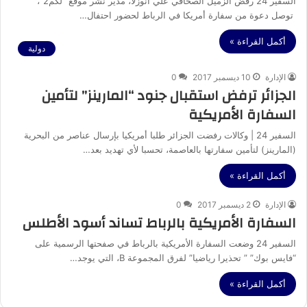
السفير 24 رفض الزميل الصحافي علي أنوزلا، مدير نشر موقع “لكم2″،
توصل دعوة من سفارة أمريكا في الرباط لحضور احتفال…
أكمل القراءة »
دولية
الإدارة
10 ديسمبر 2017
0
الجزائر ترفض استقبال جنود “المارينز” لتأمين
السفارة الأمريكية
السفير 24 | وكالات رفضت الجزائر طلبا أمريكيا بإرسال عناصر من البحرية
(المارينز) لتأمين سفارتها بالعاصمة، تحسبا لأي تهديد بعد…
أكمل القراءة »
الإدارة
2 ديسمبر 2017
0
السفارة الأمريكية بالرباط تساند أسود الأطلس
السفير 24 وضعت السفارة الأمريكية بالرباط في صفحتها الرسمية على
“فايس بوك” ” تحذيرا رياضيا” لفرق المجموعة B، التي يوجد…
أكمل القراءة »