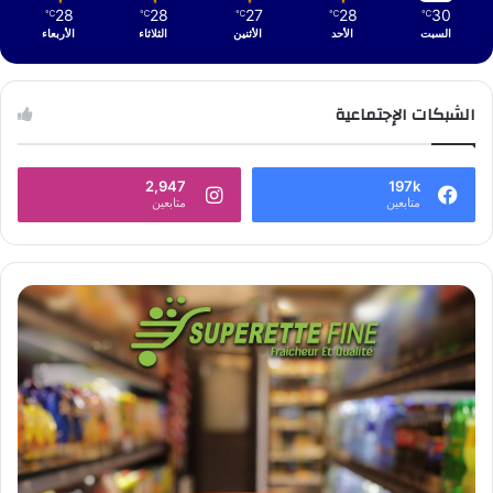
28
28
27
28
30
℃
℃
℃
℃
℃
السبت
الأحد
الأثنين
الثلاثاء
الأربعاء
الشبكات الإجتماعية
2,947
197k
متابعين
متابعين