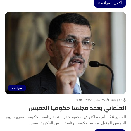
أكمل القراءة »
سياسة
assafir
25 يناير 2021
0
العثماني يعقد مجلسا حكوميا الخميس
السفير 24 – أميمة لكنوش صحفية متدربة تعقد رئاسة الحكومة المغربية يوم
الخميس المقبل، مجلسا حكوميا برئاسة رئيس الحكومة سعد…