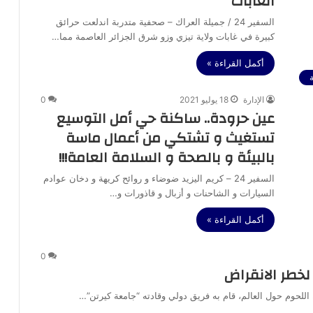
الغابات
السفير 24 / جميلة العراك – صحفية متدربة اندلعت حرائق
كبيرة في غابات ولاية تيزي وزو شرق الجزائر العاصمة مما…
أكمل القراءة »
الإدارة
18 يوليو 2021
0
عين حرودة.. ساكنة حي أمل التوسيع
تستغيث و تشتكي من أعمال ماسة
بالبيئة و بالصحة و السلامة العامة!!!
السفير 24 – كريم اليزيد ضوضاء و روائح كريهة و دخان عوادم
السيارات و الشاحنات و أزبال و قاذورات و…
أكمل القراءة »
0
لخطر الانقراض