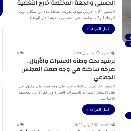
الحسني والجهة المختصة خارج التغطية
السفير 24 – أفريلي مهدي تحولت معاناة عدد من سكان درب
الرجاء 1 و2 بمنطقة الحي الحسني بمدينة الدار البيضاء…
أكمل القراءة »
الإدارة
20 أبريل 2026
0
برشيد تحت وطأة الحشرات والأزبال..
صرخة ساكنة في وجه صمت المجلس
الجماعي
السفير 24 تعيش ساكنة برشيد على وقع وضع بيئي مقلق، في
ظل الانتشار المتزايد للحشرات الضارة وتراكم الأزبال بمختلف
الأحياء،…
أكمل القراءة »
assafir
3 يوليو 2023
0