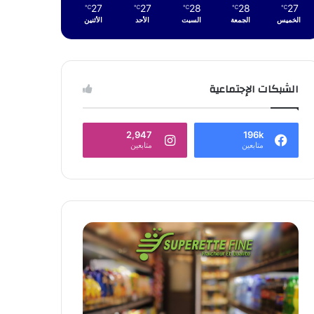
27
27
28
28
27
℃
℃
℃
℃
℃
الخميس
الجمعة
السبت
الأحد
الأثنين
الشبكات الإجتماعية
2,947
196k
متابعين
متابعين