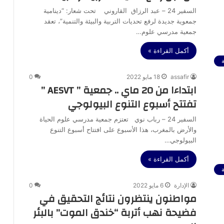
السفير 24 – عبد الرزاق القاروني تحت شعار: “دينامية
جمعوية جديدة لرفع تحديات التربية والبيئة والتنمية”، تعقد
جمعية مدرسي علوم…
أكمل القراءة »
assafir
18 مايو 2022
0
ابتداءا من 20 ماي .. جمعية ” AESVT ”
تفتتح أسبوع التنوع البيولوجي
السفير 24 – رباب نوي تعتزم جمعية مدرسي علوم الحياة
والأرض بالمغرب، هذا الأسبوع على افتتاح أسبوع التنوع
البيولوجي…
أكمل القراءة »
الإدارة
6 مايو 2022
0
مواطنون ينتظرون نتائج التحقيق في
فضيحة نهب أتربة “خندق الموت” بالبئر