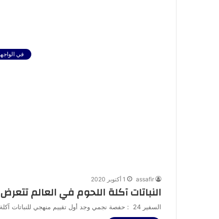
في الواجهة
assafir
1 أكتوبر 2020
النباتات آكلة اللحوم في العالم تتعرض 
السفير 24 : حفصة نجمي وجد أول تقييم منهجي للنباتات آكلة اللحوم حول العالم، قام به فريق دولي وقادته “جامعة كيرتن”…