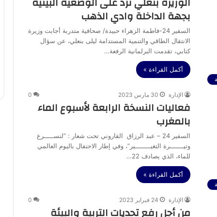
الوزيرة بنعلي ترد على الوضعية البيئية
بجهة الداخلة وادي الذهب
السفير 24-فاطمة الزهراء حبيدة/ صحافية متدربة أجابت وزيرة
الانتقال الطاقي والتنمية المستدامة ليلى بنعلي، عن سؤال
كتابي، تقدمت البرلمانية الرفعة…
أكمل القراءة »
الإدارة
30 مارس 2023
0
فعاليات النسخة الرابعة لأسبوع الماء
بالمغرب
السفير 24 – عبد الرزاق القاروني تحت شعار : “لنســـــرع
وتيـــــــرة التغيــــــــير”، وفي إطار الاحتفال باليوم العالمي
للماء، الذي يصادف 22…
أكمل القراءة »
الإدارة
24 فبراير 2023
0
من أجل رفع تحديات التربية والبيئة