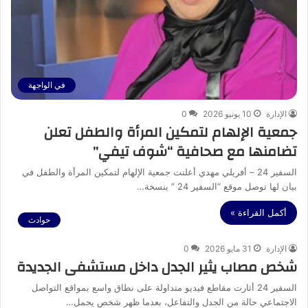
في الواجهة
الإدارة
10 يونيو 2026
0
جمعية الإلهام لتمكين المرأة والطفل تعلن
تضامنها مع صحافية “شوف تيفي”
السفير 24 – أفريلي مهدي أعلنت جمعية الإلهام لتمكين المرأة والطفل في
بيان لها توصل موقع “السفير 24 ” بنسخة…
أكمل القراءة »
حوادث
الإدارة
31 مايو 2026
0
شخص مصاب يثير الجدل داخل مستشفى الجديدة
السفير 24 أثارت مقاطع فيديو متداولة على نطاق واسع بمواقع التواصل
الاجتماعي حالة من الجدل والتفاعل، بعدما ظهر شخص يحمل…