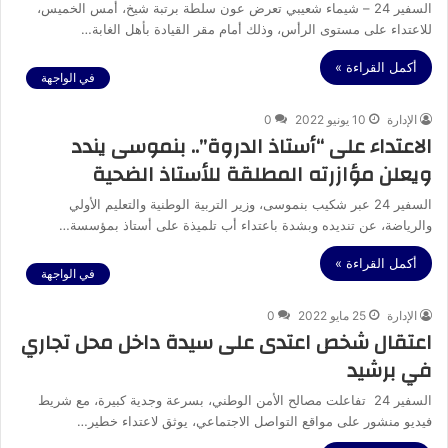
السفير 24 – شيماء شعيبي تعرض عون سلطة برتبة شيخ، أمس الخميس،
للاعتداء على مستوى الرأس، وذلك أمام مقر القيادة بأهل الغابة…
أكمل القراءة »
في الواجهة
الإدارة
10 يونيو 2022
0
الاعتداء على “أستاذ الدروة”.. بنموسى يندد
ويعلن مؤازرته المطلقة للأستاذ الضحية
السفير 24 عبر شكيب بنموسى، وزير التربية الوطنية والتعليم الأولي
والرياضة، عن تنديده وبشدة باعتداء أب تلميذة على أستاذ بمؤسسة…
أكمل القراءة »
في الواجهة
الإدارة
25 مايو 2022
0
اعتقال شخص اعتدى على سيدة داخل محل تجاري
في برشيد
السفير 24 تفاعلت مصالح الأمن الوطني، بسرعة وجدية كبيرة، مع شريط
فيديو منشور على مواقع التواصل الاجتماعي، يوثق لاعتداء خطير…