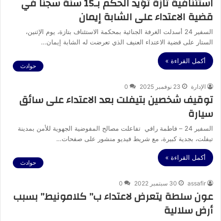
استئنافية تازة تؤيد الحكم بـ15 سنة سجناً في
قضية الاعتداء على الشابة إيمان
السفير 24 أسدلت الغرفة الجنائية بمحكمة الاستئناف بتازة، يوم الإثنين،
الستار على قضية الاعتداء العنيف الذي تعرضت له الشابة إيمان…
أكمل القراءة »
حوادث
الإدارة
23 نوفمبر 2025
0
توقيف شخصين بتيفلت بعد الاعتداء على سائق
سيارة
السفير 24 – فاطمة راقي تفاعلت مصالح المفوضية الجهوية للأمن بمدينة
تيفلت، بجدية كبيرة، مع شريط فيديو منشور على صفحات…
أكمل القراءة »
حوادث
assafir
30 سبتمبر 2022
0
عون سلطة يتعرض لاعتداء ب” كلامونيط” بسبب
أرض سلالية