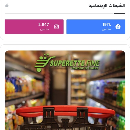
الشبكات الإجتماعية
2,947
197k
متابعين
متابعين