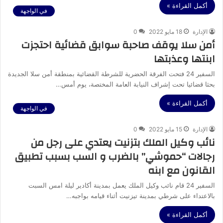
أكمل القراءة »
في الواجهة
الإدارة
18 مايو 2022
0
أمن سلا يوقف صاحبة سوابق قضائية احتجزت
ابنتها وعذبتها
السفير 24 فتحت الفرقة الحضرية للشرطة القضائية بمنطقة أمن سلا الجديدة
بحثا قضائيا تحت إشراف النيابة العامة المختصة، يوم أمس…
أكمل القراءة »
في الواجهة
الإدارة
15 مايو 2022
0
نائب وكيل الملك بتزنيت يعتدي على رجل من
رجالات “حموشي” بالضرب و السب بسبب تطبيق
القانون مع ابنه
السفير 24 قام نائب وكيل الملك يعمل بمدينة أكادير ليلة امس السبت
بالاعتداء على شرطي بمدينة تيزنيت أثناء قيامه بواجبه…
أكمل القراءة »