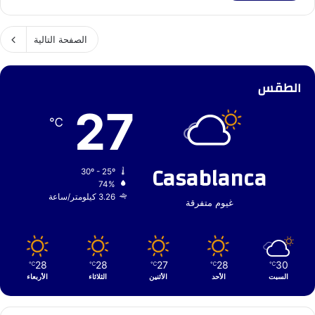
الصفحة التالية
الطقس
27
℃
Casablanca
30º - 25º
74%
3.26 كيلومتر/ساعة
غيوم متفرقة
28
28
27
28
30
℃
℃
℃
℃
℃
السبت
الأحد
الأثنين
الثلاثاء
الأربعاء