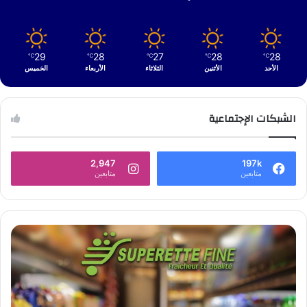
29
28
27
28
28
℃
℃
℃
℃
℃
الأحد
الأثنين
الثلاثاء
الأربعاء
الخميس
الشبكات الإجتماعية
2,947
197k
متابعين
متابعين