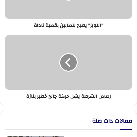
"اللويز" يطيح بنصابين بقصبة تادلة
رصاص
الشرطة
يشل
حركة
جانح
خطير
بتازة
رصاص الشرطة يشل حركة جانح خطير بتازة
مقالات ذات صلة