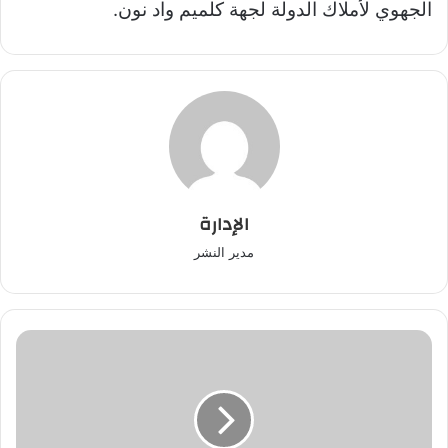
الجهوي لأملاك الدولة لجهة كلميم واد نون.
الإدارة
مدير النشر
"اللويز"
يطيح
بنصابين
بقصبة
تادلة